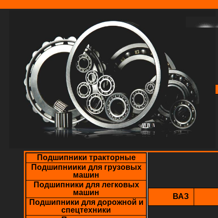
Подшипники тракторные
Подшипниики для грузовых
машин
Подшипники для легковых
машин
ВАЗ
Подшипники для дорожной и
спецтехники