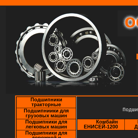
Подшипники
тракторные
Подши
Подшипниики для
грузовых машин
Подшипники для
Комбайн
легковых машин
ЕНИСЕЙ-1200
Д
Подшипники для
дорожной и