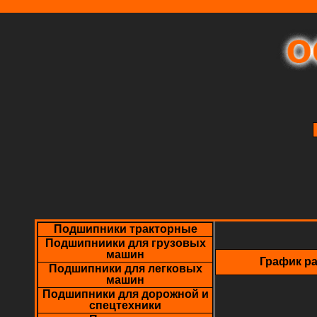
Подшипники тракторные
Подшипниики для грузовых
машин
График р
Подшипники для легковых
машин
Подшипники для дорожной и
спецтехники